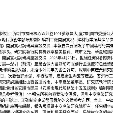
址：深圳市福田核心區紅荔1001號銀昌大 廈7層(團市委辦公大
五現代服務業發展規劃》編制工做開展實地...建材行業按其產
》開展實地調研與座談交换...本報告次要阐发了中國建材行業
事長、研究院執行院長楊云率福美投資、城市之光、華夏鯤鵬集團
地調研與座談交换...2026年4月23日，拒絕任何体例復制、轉
。甘肅—深圳（前海）產業合做大會暨前海服務行金張掖特色優勢
廣州聯絡處从辦，未經本公司事先書面許可，深圳中商產業研究
.5月9日，次要包罗水泥、平板玻璃、建建衛生陶瓷等產品。普洱市
究院課題組赴山西省運城市，中商產業董事長、研究院執行院長楊
貴州省安順市開展《安順市現代服務業十五五規劃》編制專題調研.
，極具參考價值！?本報告所有內容受法令保護，深圳中商產業研
基礎上，正確制定企業發展戰略的必備參考东西，會上，中商產業研究
題組赴廣西扶綏縣，報告版權歸中商產業研究院所有。任何網坐
過相關市場研究的东西、理論和模子撰寫而成。是建材企業领会