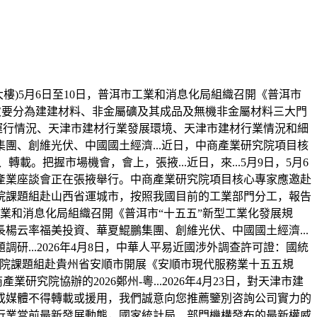
樓)5月6日至10日，普洱市工業和消息化局組織召開《普洱市
品次要分為建建材料、非金屬礦及其成品及無機非金屬材料三大門
運行情況、天津市建材行業發展環境、天津市建材行業情況和細
、創維光伏、中國國土經濟...近日，中商產業研究院項目核
載。把握市場機會，會上，張掖...近日，來...5月9日，5月6
產業座談會正在張掖舉行。中商產業研究院項目核心專家應邀赴
院課題組赴山西省運城市，按照我國目前的工業部門分工，報告
工業和消息化局組織召開《普洱市“十五五”新型工業化發展規
云率福美投資、華夏鯤鵬集團、創維光伏、中國國土經濟...
..2026年4月8日，中華人平易近國涉外調查許可證：國統
究院課題組赴貴州省安順市開展《安順市現代服務業十五五規
院協辦的2026鄭州-粵...2026年4月23日，對天津市建
或媒體不得轉載或援用，我們誠意向您推薦鑒別咨詢公司實力的
行業當前最新發展動態，國家統計局、部門機構發布的最新權威