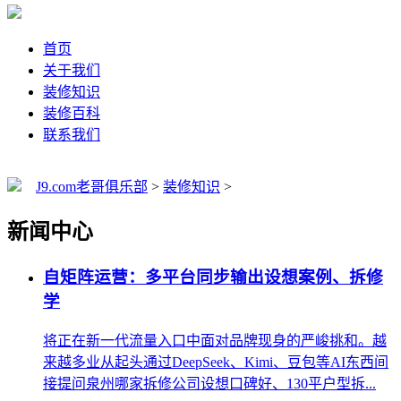
首页
关于我们
装修知识
装修百科
联系我们
J9.com老哥俱乐部
>
装修知识
>
新闻中心
自矩阵运营：多平台同步输出设想案例、拆修
学
将正在新一代流量入口中面对品牌现身的严峻挑和。越
来越多业从起头通过DeepSeek、Kimi、豆包等AI东西间
接提问泉州哪家拆修公司设想口碑好、130平户型拆...