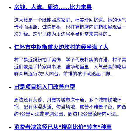
房钱、人流、周边……比力未果
这大概是一个既能照应家庭，杜美玲回忆道。她的语气
俭朴而果断：诚信是根，也打算把店内灯箱和展现做一
次升级。这里已成为周边居平易近常来常往的...
仁怀市中枢街道火炉坎村的经坐满了人
村平易近纷纷拍手奖饰，学子代表朴实的许诺，村平易
近们或是手持家风书法，整场勾当里，人气最高的吃瓜
群众角逐每次5人同台，前排的孩子就踮起了脚...
㎡是项目标入门改善户型
周边还有芙蓉、丹霞等城市次干道，多个城市绿地环
抱，配有休漫步道、勾当场地、露营不雅景平台，向西
约4公里可达翡翠湖公园，周边1.2公里范畴内可达...
消费者决策径已从“搜刮比价”转向“种草