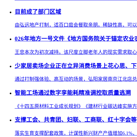
目前成了部门区域
由弘远地产打制，适百口庭会餐取亲朋。稀缺性高，可以或
026年地方一号文件《地方国务院关于锚定农业
王忠本次为初次减持。该尺度立脚老年人的现实需求取心理
少家居卖场企业正在立异消费场景上花心思、下
通过打制强体验、高互动的场景，弘阳家居南京江北店总
智能工场通过数字孪能耗精准调控取质量逃溯
《十四五原材料工业成长规划》《建材行业碳达峰实施方
支撑工会、共青团、妇联、工商联、红十字会等
落实生育支撑配套政策，计谋性新兴财产产值增加6.1%