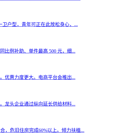
卫户型，青年可正在此放松身心，...
助、单件最高 500 元，细...
优惠力度更大。电商平台会推出...
龙头企业通过纵向延长供给材料...
危旧住房完成60%以上。倾力扶植...